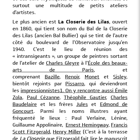
surtout une multitude de petits ateliers
d'artistes.
Le plus ancien est
La Closerie des Lilas
, ouvert
en 1860, qui tient son nom du Bal de la Closerie
des Lilas (ancien Bal Bullier) qui se tint de l'autre
côté du boulevard de l'Observatoire jusqu'en
1940. C'est le lieu de réunion des
« intransigeants », un groupe de peintres sortant
de l'atelier de
Charles Gleyre
à l'
École des beaux-
arts de Paris
, et
comprenant
Bazille
,
Renoir
,
Monet
et
Sisley
,
bientôt rejoints par
Pissarro
, qui deviendront
les
impressionnistes
1. On y rencontre aussi
Émile
Zola
,
Paul Cézanne
,
Théophile Gautier
,
Charles
Baudelaire
et les frères
Jules
et
Edmond de
Goncourt
. Parmi les noms illustres ayant
fréquenté le lieux : Paul Verlaine, Lénine,
Guillaume Appolinaire,
Ernest Hemingway
,
Francis
Scott Fitzgerald
,
Henry Miller
(C'est à la terrasse
de
La Closerie
que Fitzgerald fait lire le manuscrit