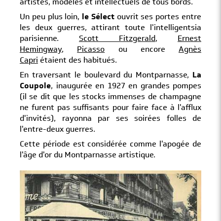
artistes, modèles et intellectuels de tous bords.
Un peu plus loin,
le Sélect
ouvrit ses portes entre
les deux guerres, attirant toute l'intelligentsia
parisienne.
Scott Fitzgerald
,
Ernest
Hemingway
,
Picasso
ou encore
Agnès
Capri
étaient des habitués.
En traversant le boulevard du Montparnasse,
La
Coupole
, inaugurée en 1927 en grandes pompes
(il se dit que les stocks immenses de champagne
ne furent pas suffisants pour faire face à l'afflux
d'invités), rayonna par ses soirées folles de
l'entre-deux guerres.
Cette période est considérée comme l'apogée de
l'âge d'or du Montparnasse artistique.