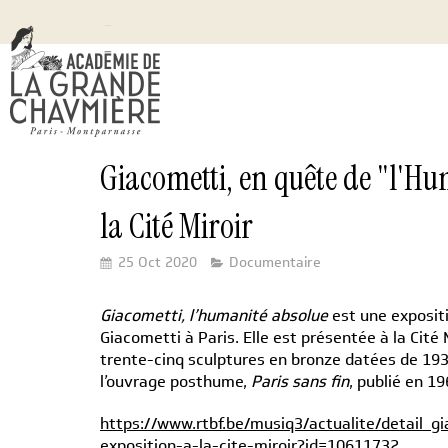
Giacometti, en quête de "l'Hu
la Cité Miroir
25 Oct 2020
Documentaire
Giacometti, l’humanité absolue
est une exposit
Giacometti à Paris. Elle est présentée à la Cité 
trente-cinq sculptures en bronze datées de 193
l’ouvrage posthume,
Paris sans fin
, publié en 19
https://www.rtbf.be/musiq3/actualite/detail_
exposition-a-la-cite-miroir?id=10611732