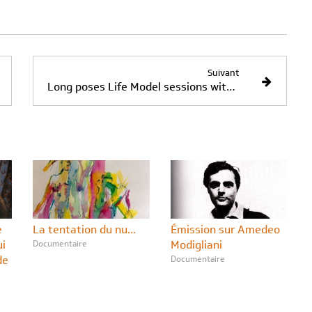
Suivant
Long poses Life Model sessions with spinning stand
e
La tentation du nu...
Émission sur Amedeo
ui
Documentaire
Modigliani
de
Documentaire